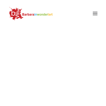
PROTAGONISTI
OPERE
SOGGETTI
MOVIMENTI E SCUOLE
Pontormo, Visitazione del Carmignano,
LUOGHI
dettaglio, 1528-1530
FOTOGRAFIA
Home
Opere
MODA
La Deposizione del Pontormo in Santa Felicita a Firenze
LIFESTYLE
Pontormo, Visitazione del Carmignano, dettaglio, 1528-1530
RICERCA
Pontormo, Visitazione
del Carmignano,