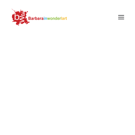
PROTAGONISTI
OPERE
SOGGETTI
MOVIMENTI E SCUOLE
Tintoretto, Presentazione della Vergine al
LUOGHI
Tempio, dettaglio, 1552-1556
FOTOGRAFIA
Home
Opere
MODA
La Presentazione della Vergine al Tempio di Tintoretto
LIFESTYLE
Tintoretto, Presentazione della Vergine al Tempio, dettaglio,
1552-1556
RICERCA
Tintoretto,