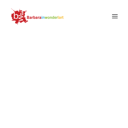
PROTAGONISTI
OPERE
SOGGETTI
MOVIMENTI E SCUOLE
Giacomo Borlone de Buschis, Danza Macabra,
LUOGHI
1484-1485,Oratorio dei Disciplini, Clusone
FOTOGRAFIA
Home
Soggetti
La danza macabra
MODA
Giacomo Borlone de Buschis, Danza Macabra, 1484-
LIFESTYLE
1485,Oratorio dei Disciplini, Clusone
RICERCA