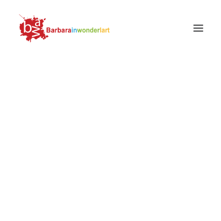
PROTAGONISTI
OPERE
SOGGETTI
MOVIMENTI E SCUOLE
Lucio Fontana, Concetto Spaziale. La Fine di
LUOGHI
Dio, 1963
FOTOGRAFIA
Home
Protagonisti
Lucio Fontana, il Gran Maestro del rasoio
MODA
Lucio Fontana, Concetto Spaziale. La Fine di Dio, 1963
LIFESTYLE
RICERCA
Lucio Fontana,
Concetto Spaziale. La