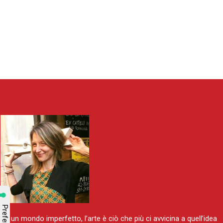
“In un mondo imperfetto, l’arte è ciò che più ci avvicina a quell’idea